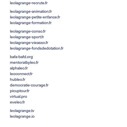
leolagrange-recrute.fr
leolagrange-animation.fr
leolagrange-petite-enfance.fr
leolagrange-formation.fr
leolagrange-conso.fr
leolagrange-sport.fr
leolagrange-vieasso.fr
leolagrange-fondsdedotation.fr
bafa-bafd.org
mentoratbyleo.fr
alphaleo.fr
leoconnect.fr
hubleo.fr
democratie-courage.fr
picuptour.fr
virtual.pro
eveleo.fr
leolagrange.tv
leolagrange.io