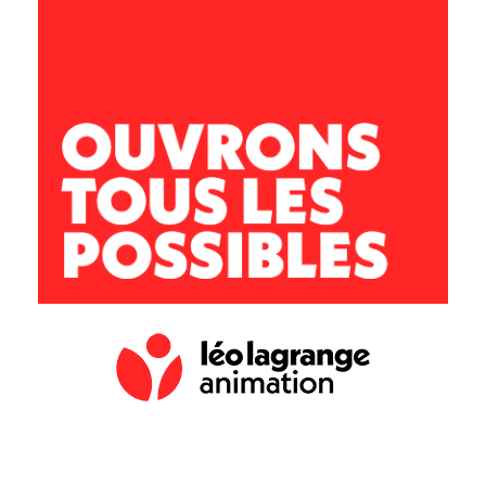
04 68 35 00 35
Antenne 66
Rue René Dugay Drouin
66 000 Perpignan
Secrétariat (ouvert de 14h à 18h)
04 68 35 00 35